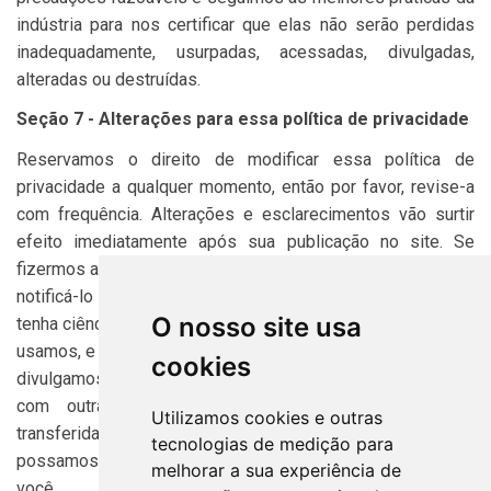
indústria para nos certificar que elas não serão perdidas
inadequadamente, usurpadas, acessadas, divulgadas,
alteradas ou destruídas.
Seção 7 - Alterações para essa política de privacidade
Reservamos o direito de modificar essa política de
privacidade a qualquer momento, então por favor, revise-a
com frequência. Alterações e esclarecimentos vão surtir
efeito imediatamente após sua publicação no site. Se
fizermos alterações de materiais para essa política, iremos
notificá-lo aqui que eles foram atualizados, para que você
O nosso site usa
tenha ciência sobre quais informações coletamos, como as
usamos, e sob que circunstâncias, se alguma, usamos e/ou
cookies
divulgamos elas. Se nosso site for adquirido ou fundido
com outra empresa, suas informações podem ser
Utilizamos cookies e outras
transferidas para os novos proprietários para que
tecnologias de medição para
possamos continuar a vender produtos e serviços para
melhorar a sua experiência de
você