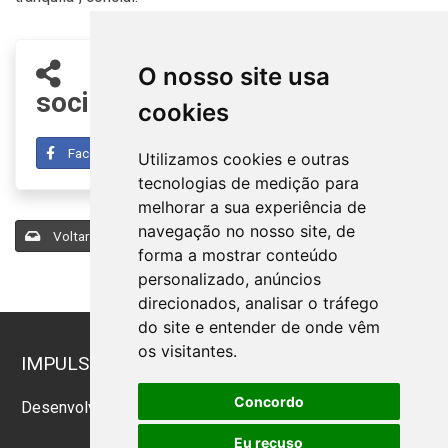
Compartilhe nas redes
O nosso site usa
sociais
cookies
Facebook
Twitter
Linkedin
Utilizamos cookies e outras
tecnologias de medição para
melhorar a sua experiência de
navegação no nosso site, de
Voltar para a listagem de notícias
forma a mostrar conteúdo
personalizado, anúncios
direcionados, analisar o tráfego
do site e entender de onde vêm
os visitantes.
IMPULSIONANDO O CRESCIMENTO: NEGÓCIOS
& SUCESSO!
Concordo
Desenvolvido por
Sitecontabil
2026. Todos os direitos
reservados.
Eu recuso
Administrador